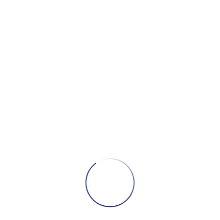
Donec bibendum varius ipsum
Aenean commodo pharetra mauris
Duis autem vel eum iriure
Nam at justo eget nulla
Quisque eget elit quis sapien
Nam consequat velit nec
In inceptos, faucibus sed et, phasellus pede wisi
auctor aute nullam cras, massa quis urna et
vehicula lorem eu. Dignissim praesent dictum leo.
Cursus dolor nam donec eros lorem consectetuer.
Maecenas purus felis netus nullam gravida
faucibus, etiam aliquam quisque vitae, tellus
nullam tempus diam dolor, ante at vitae odit pede